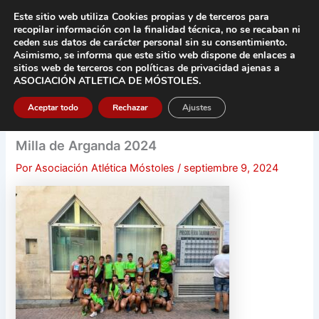
Ir
Este sitio web utiliza Cookies propias y de terceros para
al
recopilar información con la finalidad técnica, no se
recaban ni
contenido
ceden sus datos de carácter pers
onal sin su consentimiento.
Asimismo, se informa que este sitio web dispone de enlaces a
Main
sitios web de terceros con políticas de privacidad
ajenas a
ASOCIACIÓN ATLETICA DE MÓSTOLES
.
Men
Aceptar todo
Rechazar
Ajustes
Milla de Arganda 2024
Por
Asociación Atlética Móstoles
/
septiembre 9, 2024