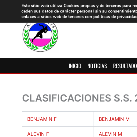
Ir
Este sitio web utiliza Cookies propias y de terceros para re
ceden sus datos de carácter pers
onal sin su consentimient
al
enlaces a sitios web de terceros con políticas de privacida
contenido
INICIO
NOTICIAS
RESULTAD
CLASIFICACIONES S.S.
BENJAMIN F
BENJAMIN M
ALEVIN F
ALEVIN M