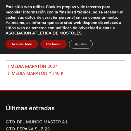
Ir
Este sitio web utiliza Cookies propias y de terceros para
al
recopilar información con la finalidad técnica, no se
recaban ni
contenido
ceden sus datos de carácter pers
onal sin su consentimiento.
Asimismo, se informa que este sitio web dispone de enlaces a
Main
sitios web de terceros con políticas de privacidad
ajenas a
ASOCIACIÓN ATLETICA DE MÓSTOLES
.
Men
Aceptar todo
Rechazar
Ajustes
MEDIA MARATÓN
I MEDIA MARATÓN 2024
II MEDIA MARATÓN Y I 10 K
Últimas entradas
CTO. DEL MUNDO MASTER A.L.
CTO. ESPAÑA SUB 23