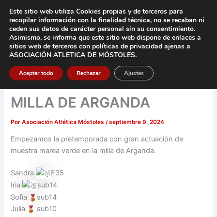
Ir
Este sitio web utiliza Cookies propias y de terceros para
al
recopilar información con la finalidad técnica, no se
recaban ni
contenido
ceden sus datos de carácter pers
onal sin su consentimiento.
Asimismo, se informa que este sitio web dispone de enlaces a
Main
sitios web de terceros con políticas de privacidad
ajenas a
ASOCIACIÓN ATLETICA DE MÓSTOLES
.
Men
Aceptar todo
Rechazar
Ajustes
MILLA DE ARGANDA
Por
Asociación Atlética Móstoles
/
septiembre 9, 2024
Empezamos la pretemporada con gran actuación de
muestra marea verde en la milla de Arganda.
Sandra
F35
Iria
sub14
Sofía
sub14
Julia
sub10