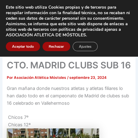
Ir
Este sitio web utiliza Cookies propias y de terceros para
al
recopilar información con la finalidad técnica, no se
recaban ni
contenido
ceden sus datos de carácter pers
onal sin su consentimiento.
Asimismo, se informa que este sitio web dispone de enlaces a
Main
sitios web de terceros con políticas de privacidad
ajenas a
ASOCIACIÓN ATLETICA DE MÓSTOLES
.
Men
Aceptar todo
Rechazar
Ajustes
CTO. MADRID CLUBS SUB 16
Por
Asociación Atlética Móstoles
/
septiembre 23, 2024
Gran mañana donde nuestros atletas y atletas filiares lo
han dado todo en el campeonato de Madrid de clubes sub
16 celebrado en Vallehermoso
Chicos 7º
Chicas 12ª