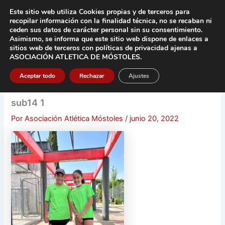
Ir
Este sitio web utiliza Cookies propias y de terceros para
al
recopilar información con la finalidad técnica, no se
recaban ni
contenido
ceden sus datos de carácter pers
onal sin su consentimiento.
Asimismo, se informa que este sitio web dispone de enlaces a
Main
sitios web de terceros con políticas de privacidad
ajenas a
ASOCIACIÓN ATLETICA DE MÓSTOLES
.
Men
Aceptar todo
Rechazar
Ajustes
sub14 1
Por
Asociación Atlética Móstoles
/
junio 20, 2022