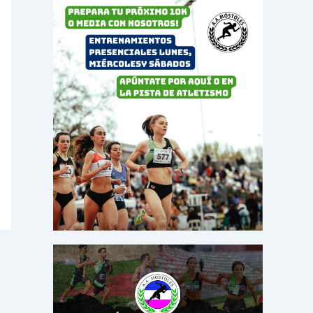
o
r
: