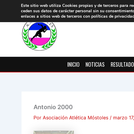
Ir
Este sitio web utiliza Cookies propias y de terceros para re
ceden sus datos de carácter pers
onal sin su consentimient
al
enlaces a sitios web de terceros con políticas de privacida
contenido
INICIO
NOTICIAS
RESULTAD
Antonio 2000
Por
Asociación Atlética Móstoles
/
marzo 17