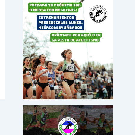
o
r
: