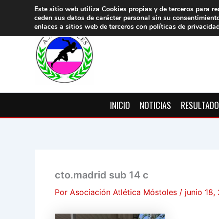
Ir
Este sitio web utiliza Cookies propias y de terceros para re
ceden sus datos de carácter pers
onal sin su consentimient
al
enlaces a sitios web de terceros con políticas de privacida
contenido
INICIO
NOTICIAS
RESULTAD
cto.madrid sub 14 c
Por
Asociación Atlética Móstoles
/
junio 18,