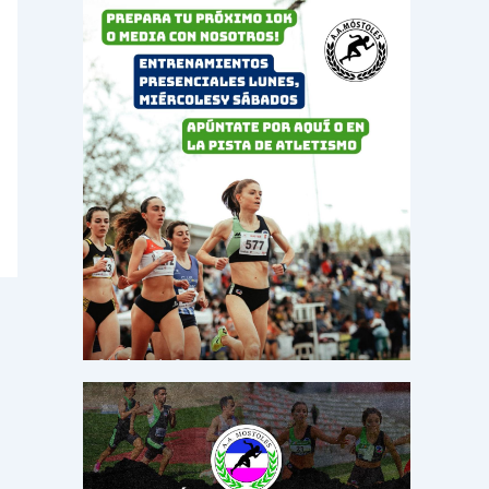
o
r
: