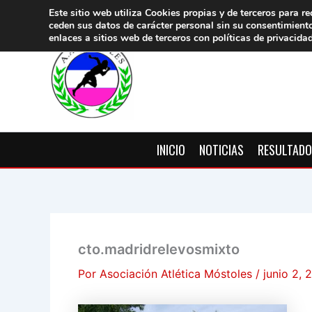
Ir
Este sitio web utiliza Cookies propias y de terceros para re
ceden sus datos de carácter pers
onal sin su consentimient
al
enlaces a sitios web de terceros con políticas de privacida
contenido
INICIO
NOTICIAS
RESULTAD
cto.madridrelevosmixto
Por
Asociación Atlética Móstoles
/
junio 2, 