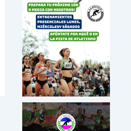
o
r
: