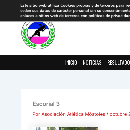
Ir
Este sitio web utiliza Cookies propias y de terceros para re
ceden sus datos de carácter pers
onal sin su consentimient
al
enlaces a sitios web de terceros con políticas de privacida
contenido
INICIO
NOTICIAS
RESULTAD
Escorial 3
Por
Asociación Atlética Móstoles
/
octubre 