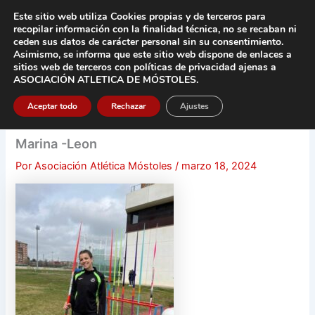
Ir
Este sitio web utiliza Cookies propias y de terceros para
al
recopilar información con la finalidad técnica, no se
recaban ni
contenido
ceden sus datos de carácter pers
onal sin su consentimiento.
Asimismo, se informa que este sitio web dispone de enlaces a
Main
sitios web de terceros con políticas de privacidad
ajenas a
ASOCIACIÓN ATLETICA DE MÓSTOLES
.
Men
Aceptar todo
Rechazar
Ajustes
Marina -Leon
Por
Asociación Atlética Móstoles
/
marzo 18, 2024