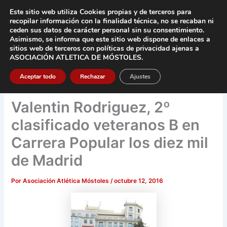
Ir
Este sitio web utiliza Cookies propias y de terceros para
al
recopilar información con la finalidad técnica, no se
recaban ni
contenido
ceden sus datos de carácter pers
onal sin su consentimiento.
Asimismo, se informa que este sitio web dispone de enlaces a
Main
sitios web de terceros con políticas de privacidad
ajenas a
ASOCIACIÓN ATLETICA DE MÓSTOLES
.
Men
Aceptar todo
Rechazar
Ajustes
Valentin Rodriguez, 2º
clasificado veteranos B en
Carrera Popular los diez mil
de Madrid
Por
Asociación Atlética Móstoles
/
octubre 12, 2016