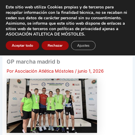
Ir
Este sitio web utiliza Cookies propias y de terceros para
al
recopilar información con la finalidad técnica, no se
recaban ni
contenido
ceden sus datos de carácter pers
onal sin su consentimiento.
Asimismo, se informa que este sitio web dispone de enlaces a
Main
sitios web de terceros con políticas de privacidad
ajenas a
ASOCIACIÓN ATLETICA DE MÓSTOLES
.
Men
Aceptar todo
Rechazar
Ajustes
GP marcha madrid b
Por
Asociación Atlética Móstoles
/
junio 1, 2026