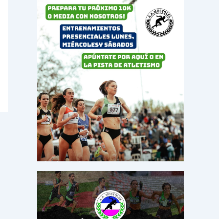
o
r
: