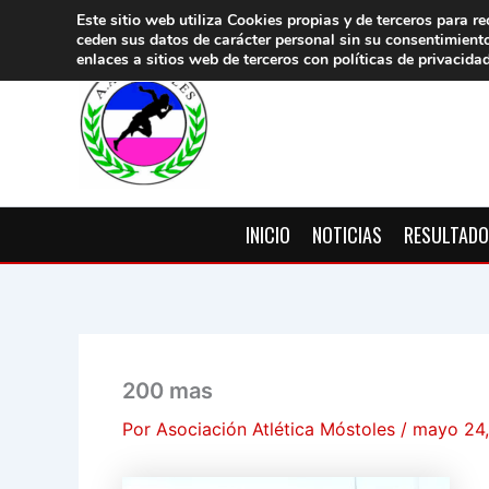
Ir
Este sitio web utiliza Cookies propias y de terceros para re
ceden sus datos de carácter pers
onal sin su consentimient
al
enlaces a sitios web de terceros con políticas de privacida
contenido
INICIO
NOTICIAS
RESULTAD
200 mas
Por
Asociación Atlética Móstoles
/
mayo 24,