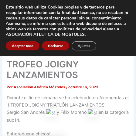
Ir
Este sitio web utiliza Cookies propias y de terceros para
al
recopilar información con la finalidad técnica, no se
recaban ni
contenido
ceden sus datos de carácter pers
onal sin su consentimiento.
Asimismo, se informa que este sitio web dispone de enlaces a
Main
sitios web de terceros con políticas de privacidad
ajenas a
ASOCIACIÓN ATLETICA DE MÓSTOLES
.
Men
Aceptar todo
Rechazar
Ajustes
TROFEO JOIGNY
LANZAMIENTOS
Por
Asociación Atlética Móstoles
/
octubre 16, 2023
Durante el fin de semana se ha celebrado en Alcobendas el
I TROFEO JOIGNY TRIATLÓN LANZAMIENTOS.
Sergio San Andrés
y Félix Moreno
en la categoría
sub14.
Enhorabuena chicos!!