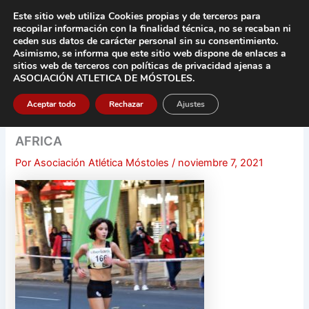
Ir
Este sitio web utiliza Cookies propias y de terceros para
al
recopilar información con la finalidad técnica, no se
recaban ni
contenido
ceden sus datos de carácter pers
onal sin su consentimiento.
Asimismo, se informa que este sitio web dispone de enlaces a
Main
sitios web de terceros con políticas de privacidad
ajenas a
ASOCIACIÓN ATLETICA DE MÓSTOLES
.
Men
Aceptar todo
Rechazar
Ajustes
AFRICA
Por
Asociación Atlética Móstoles
/
noviembre 7, 2021