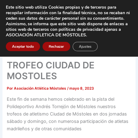
Ir
Este sitio web utiliza Cookies propias y de terceros para
al
recopilar información con la finalidad técnica, no se
recaban ni
contenido
ceden sus datos de carácter pers
onal sin su consentimiento.
Asimismo, se informa que este sitio web dispone de enlaces a
Main
sitios web de terceros con políticas de privacidad
ajenas a
ASOCIACIÓN ATLETICA DE MÓSTOLES
.
Men
Aceptar todo
Rechazar
Ajustes
TROFEO CIUDAD DE
MOSTOLES
Por
Asociación Atlética Móstoles
/
mayo 8, 2023
Este fin de semana hemos celebrado en la pista del
Polideportivo Andrés Torrejón de Móstoles nuestros
trofeos de atletismo Ciudad de Móstoles en dos jornadas
sábado y domingo, con numerosa participación de atletas
madrileños y de otras comunidades