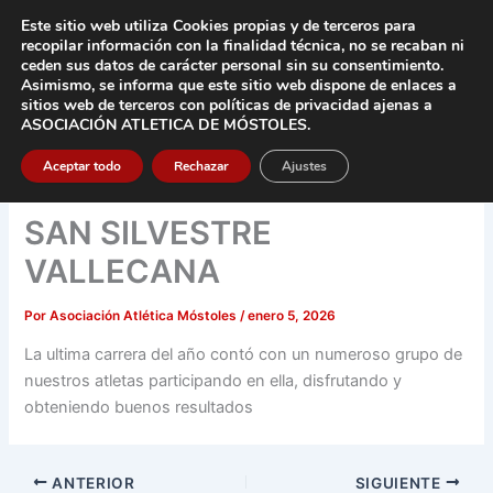
Ir
Este sitio web utiliza Cookies propias y de terceros para
al
recopilar información con la finalidad técnica, no se
recaban ni
contenido
ceden sus datos de carácter pers
onal sin su consentimiento.
Asimismo, se informa que este sitio web dispone de enlaces a
Main
sitios web de terceros con políticas de privacidad
ajenas a
ASOCIACIÓN ATLETICA DE MÓSTOLES
.
Men
Aceptar todo
Rechazar
Ajustes
SAN SILVESTRE
VALLECANA
Por
Asociación Atlética Móstoles
/
enero 5, 2026
La ultima carrera del año contó con un numeroso grupo de
nuestros atletas participando en ella, disfrutando y
obteniendo buenos resultados
ANTERIOR
SIGUIENTE