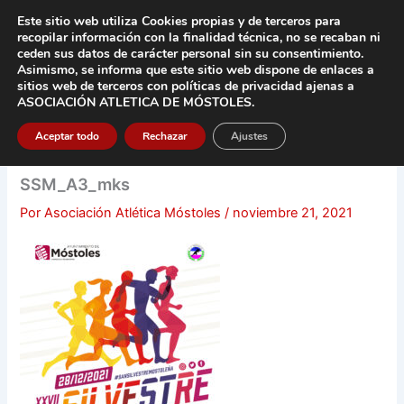
Ir
Este sitio web utiliza Cookies propias y de terceros para
al
recopilar información con la finalidad técnica, no se
recaban ni
contenido
ceden sus datos de carácter pers
onal sin su consentimiento.
Asimismo, se informa que este sitio web dispone de enlaces a
Main
sitios web de terceros con políticas de privacidad
ajenas a
ASOCIACIÓN ATLETICA DE MÓSTOLES
.
Men
Aceptar todo
Rechazar
Ajustes
SSM_A3_mks
Por
Asociación Atlética Móstoles
/
noviembre 21, 2021