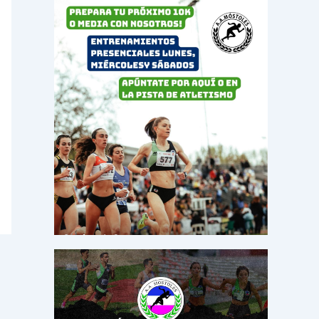
o
r
: