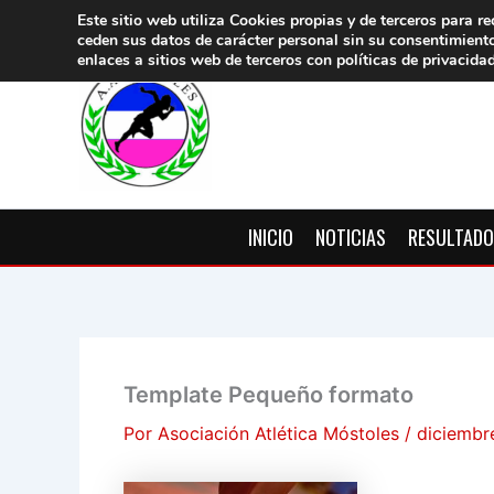
Ir
Este sitio web utiliza Cookies propias y de terceros para re
ceden sus datos de carácter pers
onal sin su consentimient
al
enlaces a sitios web de terceros con políticas de privacida
contenido
INICIO
NOTICIAS
RESULTAD
Template Pequeño formato
Por
Asociación Atlética Móstoles
/
diciembr