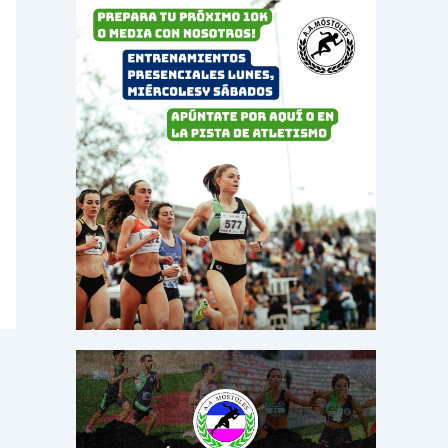
o
r
: