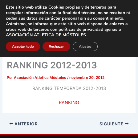
Ir
Este sitio web utiliza Cookies propias y de terceros para
al
recopilar información con la finalidad técnica, no se
recaban ni
contenido
ceden sus datos de carácter pers
onal sin su consentimiento.
Asimismo, se informa que este sitio web dispone de enlaces a
Main
sitios web de terceros con políticas de privacidad
ajenas a
ASOCIACIÓN ATLETICA DE MÓSTOLES
.
Men
Aceptar todo
Rechazar
Ajustes
RANKING 2012-2013
Por
Asociación Atlética Móstoles
/
noviembre 20, 2012
RANKING TEMPORADA 2012-2013
RANKING
ANTERIOR
SIGUIENTE