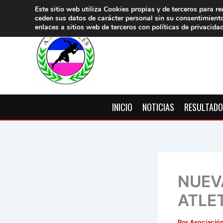
Ir
Este sitio web utiliza Cookies propias y de terceros para re
ceden sus datos de carácter pers
onal sin su consentimient
al
enlaces a sitios web de terceros con políticas de privacida
contenido
INICIO
NOTICIAS
RESULTAD
NUEV
ATLE
Por
Asociación