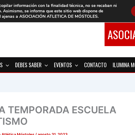
copilar información con la finalidad técnica, no se
recaban ni
o.
Asimismo, se informa que este sitio web dispone de
d
ajenas a ASOCIACIÓN ATLETICA DE MÓSTOLES
.
ASOCI
OS
DEBES SABER
EVENTOS
CONTACTO
ILUMINA 
A TEMPORADA ESCUELA
TISMO
 Atlética Móstoles
/
agosto 31, 2023