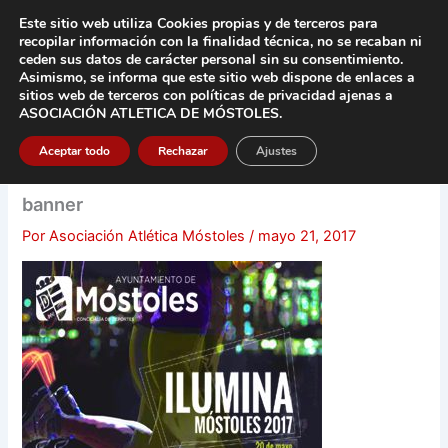
Ir
Este sitio web utiliza Cookies propias y de terceros para
al
recopilar información con la finalidad técnica, no se
recaban ni
contenido
ceden sus datos de carácter pers
onal sin su consentimiento.
Asimismo, se informa que este sitio web dispone de enlaces a
Main
sitios web de terceros con políticas de privacidad
ajenas a
ASOCIACIÓN ATLETICA DE MÓSTOLES
.
Men
Aceptar todo
Rechazar
Ajustes
banner
Por
Asociación Atlética Móstoles
/
mayo 21, 2017