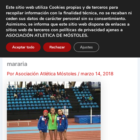
Ir
Este sitio web utiliza Cookies propias y de terceros para
al
recopilar información con la finalidad técnica, no se
recaban ni
contenido
ceden sus datos de carácter pers
onal sin su consentimiento.
Asimismo, se informa que este sitio web dispone de enlaces a
Main
sitios web de terceros con políticas de privacidad
ajenas a
ASOCIACIÓN ATLETICA DE MÓSTOLES
.
Men
Aceptar todo
Rechazar
Ajustes
mararia
Por
Asociación Atlética Móstoles
/
marzo 14, 2018