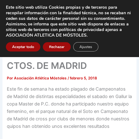
Ir
Este sitio web utiliza Cookies propias y de terceros para
al
recopilar información con la finalidad técnica, no se
recaban ni
contenido
ceden sus datos de carácter pers
onal sin su consentimiento.
Asimismo, se informa que este sitio web dispone de enlaces a
Main
sitios web de terceros con políticas de privacidad
ajenas a
ASOCIACIÓN ATLETICA DE MÓSTOLES
.
Men
Aceptar todo
Rechazar
Ajustes
CTOS. DE MADRID
Por
Asociación Atlética Móstoles
/
febrero 5, 2018
Este fin de semana ha estado plagado de Campeonatos
de Madrid de distintas especialidades el sabado en Gallur la
copa Master de P.C. donde ha participado nuestro equipo
femenino, en el parque natural de el Soto en Campeonato
de Madrid de cross por clubs de menores donde nuestros
quipos han obtenido unos excelentes resultados