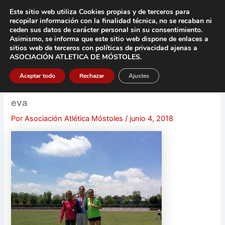
Ir
Este sitio web utiliza Cookies propias y de terceros para
al
recopilar información con la finalidad técnica, no se
recaban ni
contenido
ceden sus datos de carácter pers
onal sin su consentimiento.
Asimismo, se informa que este sitio web dispone de enlaces a
Main
sitios web de terceros con políticas de privacidad
ajenas a
ASOCIACIÓN ATLETICA DE MÓSTOLES
.
Men
Aceptar todo
Rechazar
Ajustes
eva
Por
Asociación Atlética Móstoles
/
junio 4, 2018