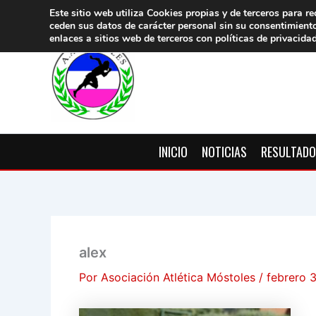
Ir
Este sitio web utiliza Cookies propias y de terceros para re
ceden sus datos de carácter pers
onal sin su consentimient
al
enlaces a sitios web de terceros con políticas de privacida
contenido
INICIO
NOTICIAS
RESULTAD
alex
Por
Asociación Atlética Móstoles
/
febrero 