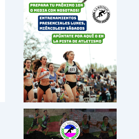
o
r
: