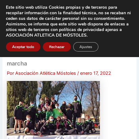
Ir
Este sitio web utiliza Cookies propias y de terceros para
al
recopilar información con la finalidad técnica, no se
recaban ni
contenido
ceden sus datos de carácter pers
onal sin su consentimiento.
Asimismo, se informa que este sitio web dispone de enlaces a
Main
sitios web de terceros con políticas de privacidad
ajenas a
ASOCIACIÓN ATLETICA DE MÓSTOLES
.
Men
Aceptar todo
Rechazar
Ajustes
marcha
Por
Asociación Atlética Móstoles
/
enero 17, 2022