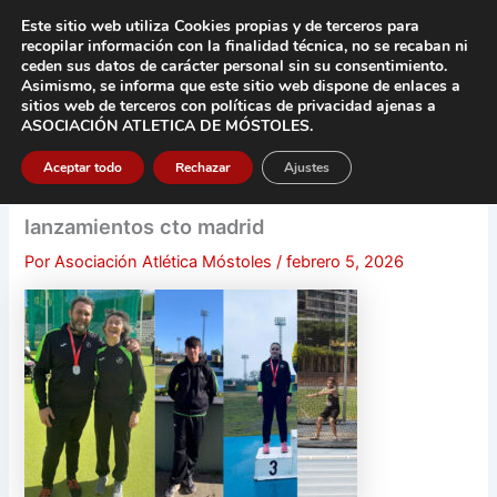
Ir
Este sitio web utiliza Cookies propias y de terceros para
al
recopilar información con la finalidad técnica, no se
recaban ni
contenido
ceden sus datos de carácter pers
onal sin su consentimiento.
Asimismo, se informa que este sitio web dispone de enlaces a
Main
sitios web de terceros con políticas de privacidad
ajenas a
ASOCIACIÓN ATLETICA DE MÓSTOLES
.
Men
Aceptar todo
Rechazar
Ajustes
lanzamientos cto madrid
Por
Asociación Atlética Móstoles
/
febrero 5, 2026