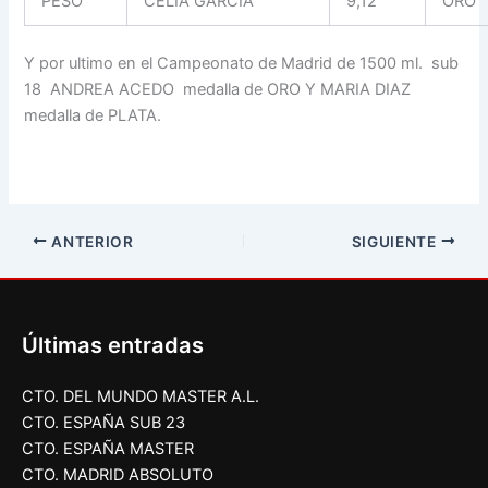
PESO
CELIA GARCIA
9,12
ORO
Y por ultimo en el Campeonato de Madrid de 1500 ml. sub
18 ANDREA ACEDO medalla de ORO Y MARIA DIAZ
medalla de PLATA.
ANTERIOR
SIGUIENTE
Últimas entradas
CTO. DEL MUNDO MASTER A.L.
CTO. ESPAÑA SUB 23
CTO. ESPAÑA MASTER
CTO. MADRID ABSOLUTO