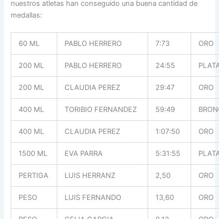
nuestros atletas han conseguido una buena cantidad de
medallas:
60 ML
PABLO HERRERO
7:73
ORO
200 ML
PABLO HERRERO
24:55
PLAT
200 ML
CLAUDIA PEREZ
29:47
ORO
400 ML
TORIBIO FERNANDEZ
59:49
BRON
400 ML
CLAUDIA PEREZ
1:07:50
ORO
1500 ML
EVA PARRA
5:31:55
PLAT
PERTIGA
LUIS HERRANZ
2,50
ORO
PESO
LUIS FERNANDO
13,60
ORO