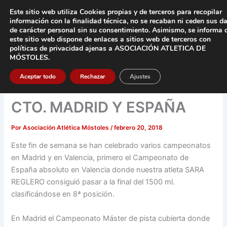
Ir
Este sitio web utiliza Cookies propias y de terceros para recopilar
al
información con la finalidad técnica, no se
recaban ni ceden sus d
contenido
de carácter pers
onal sin su consentimiento.
Asimismo, se informa 
este sitio web dispone de enlaces a sitios web de terceros con
Main
políticas de privacidad
ajenas a ASOCIACIÓN ATLETICA DE
MÓSTOLES
.
Men
Aceptar todo
Rechazar
Ajustes
CTO. MADRID Y ESPAÑA
Por
Asociación Atlética Móstoles
/
febrero 20, 2018
Este fin de semana se han celebrado varios campeonatos
en Madrid y en Valencia, primero el Campeonato de
España absoluto en Valencia donde nuestra atleta SARA
REGLERO consiguió pasar a la final del 1500 ml.
clasificándose en 8ª posición.
En Madrid el Campeonato Máster de pista cubierta donde