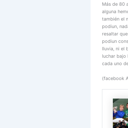
Más de 80 a
alguna hemo
tambié
n el 
podiun, nad
resaltar que
podiun cons
lluvia, ni e
luchar bajo
cada uno de
(facebook A