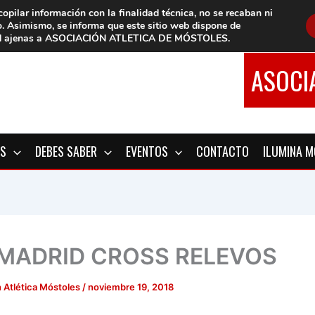
copilar información con la finalidad técnica, no se
recaban ni
o.
Asimismo, se informa que este sitio web dispone de
d
ajenas a ASOCIACIÓN ATLETICA DE MÓSTOLES
.
ASOCI
OS
DEBES SABER
EVENTOS
CONTACTO
ILUMINA 
 MADRID CROSS RELEVOS
 Atlética Móstoles
/
noviembre 19, 2018