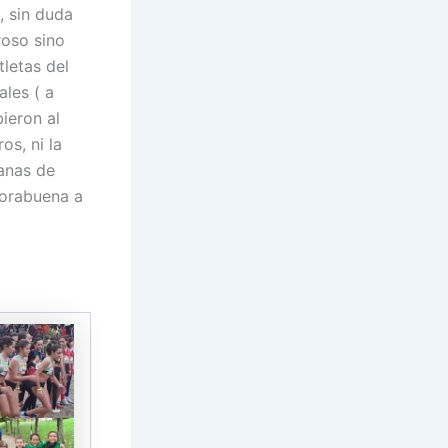
, sin duda
oso sino
letas del
les ( a
bieron al
os, ni la
ganas de
horabuena a