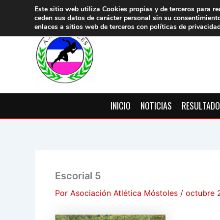
Ir
Este sitio web utiliza Cookies propias y de terceros para re
ceden sus datos de carácter pers
onal sin su consentimient
al
enlaces a sitios web de terceros con políticas de privacida
contenido
INICIO
NOTICIAS
RESULTAD
Escorial 5
Por
Asociación Atlética Móstoles
/
octubre 