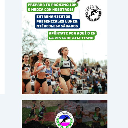
o
r
: