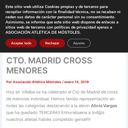
Ir
Este sitio web utiliza Cookies propias y de terceros para
al
recopilar información con la finalidad técnica, no se
recaban ni
contenido
ceden sus datos de carácter pers
onal sin su consentimiento.
Asimismo, se informa que este sitio web dispone de enlaces a
Main
sitios web de terceros con políticas de privacidad
ajenas a
ASOCIACIÓN ATLETICA DE MÓSTOLES
.
Men
Aceptar todo
Rechazar
Ajustes
CTO. MADRID CROSS
MENORES
Por
Asociación Atlética Móstoles
/
enero 14, 2019
Hoy en Villalba se ha celebrado el Cto de Madrid de cross
de menores individual. Hemos tenido representación en
todas las categorías destacando a la alevin
Alicia Vargas
que ha quedado TERCERA!! Enhorabuena a tod@s
nuestros atletas habéis competido genial!!!!