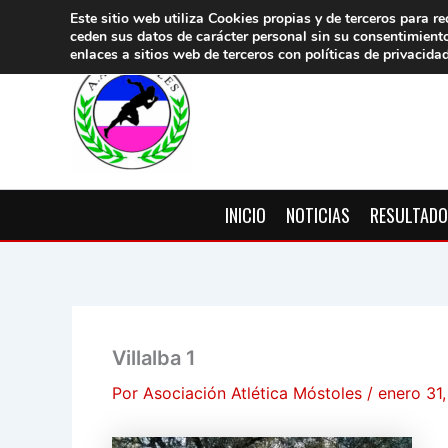
Ir
Este sitio web utiliza Cookies propias y de terceros para re
ceden sus datos de carácter pers
onal sin su consentimient
al
enlaces a sitios web de terceros con políticas de privacida
contenido
INICIO
NOTICIAS
RESULTAD
Villalba 1
Por
Asociación Atlética Móstoles
/
enero 31