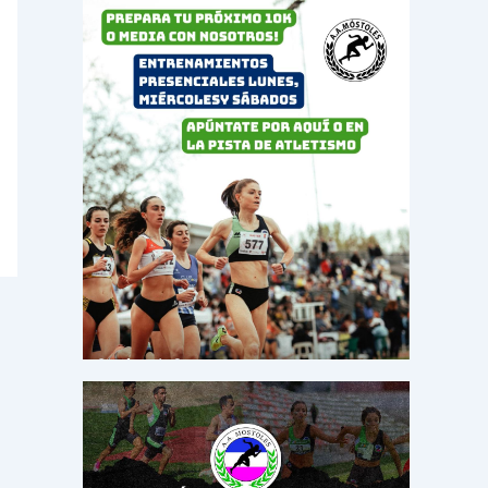
o
r
: