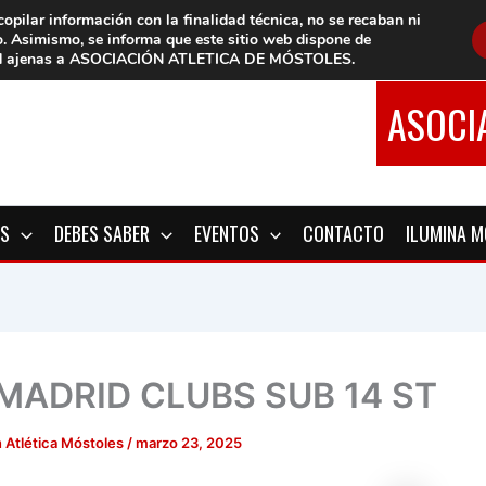
copilar información con la finalidad técnica, no se
recaban ni
o.
Asimismo, se informa que este sitio web dispone de
d
ajenas a ASOCIACIÓN ATLETICA DE MÓSTOLES
.
ASOCI
OS
DEBES SABER
EVENTOS
CONTACTO
ILUMINA 
 MADRID CLUBS SUB 14 ST
 Atlética Móstoles
/
marzo 23, 2025