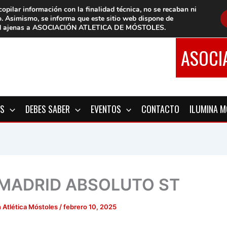
copilar información con la finalidad técnica, no se
recaban ni
o.
Asimismo, se informa que este sitio web dispone de
d
ajenas a ASOCIACIÓN ATLETICA DE MÓSTOLES
.
ASOCI
OS
DEBES SABER
EVENTOS
CONTACTO
ILUMINA 
 MADRID ABSOLUTO ST
 Atlética Móstoles
/
febrero 10, 2025