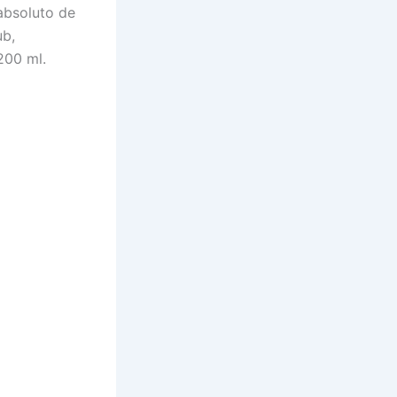
absoluto de
ub,
200 ml.