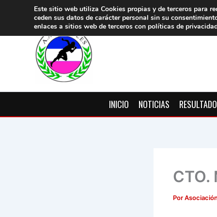
Ir
Este sitio web utiliza Cookies propias y de terceros para re
ceden sus datos de carácter pers
onal sin su consentimient
al
enlaces a sitios web de terceros con políticas de privacida
contenido
INICIO
NOTICIAS
RESULTAD
CTO.
Por
Asociación