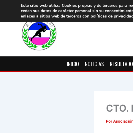
Ir
Este sitio web utiliza Cookies propias y de terceros para re
ceden sus datos de carácter pers
onal sin su consentimient
al
enlaces a sitios web de terceros con políticas de privacida
contenido
INICIO
NOTICIAS
RESULTAD
CTO.
Por
Asociación