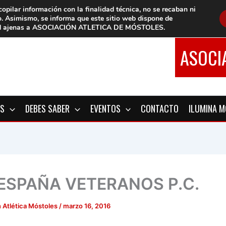
copilar información con la finalidad técnica, no se
recaban ni
o.
Asimismo, se informa que este sitio web dispone de
d
ajenas a ASOCIACIÓN ATLETICA DE MÓSTOLES
.
ASOCI
OS
DEBES SABER
EVENTOS
CONTACTO
ILUMINA 
 ESPAÑA VETERANOS P.C.
 Atlética Móstoles
/
marzo 16, 2016