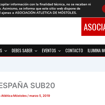
copilar información con la finalidad técnica, no se
recaban ni
o.
Asimismo, se informa que este sitio web dispone de
d
ajenas a ASOCIACIÓN ATLETICA DE MÓSTOLES
.
ASOCI
OS
DEBES SABER
EVENTOS
CONTACTO
ILUMINA 
 ESPAÑA SUB20
 Atlética Móstoles
/
marzo 5, 2019