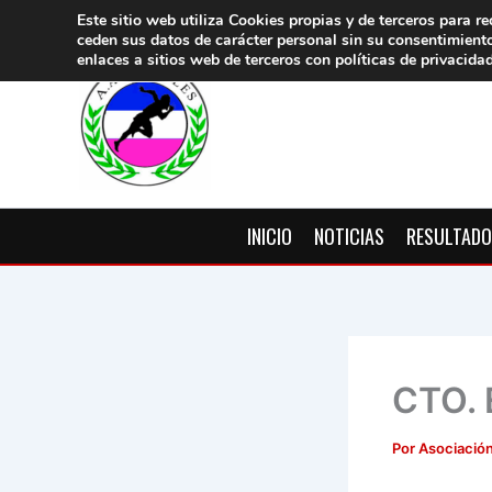
Ir
Este sitio web utiliza Cookies propias y de terceros para re
ceden sus datos de carácter pers
onal sin su consentimient
al
enlaces a sitios web de terceros con políticas de privacida
contenido
INICIO
NOTICIAS
RESULTAD
CTO.
Por
Asociación