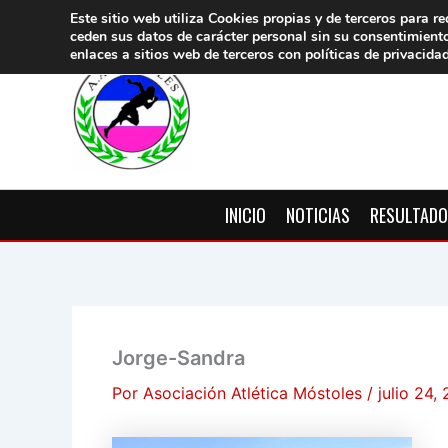
Ir
Este sitio web utiliza Cookies propias y de terceros para re
ceden sus datos de carácter pers
onal sin su consentimient
al
enlaces a sitios web de terceros con políticas de privacida
contenido
INICIO
NOTICIAS
RESULTAD
Jorge-Sandra
Por
Asociación Atlética Móstoles
/
julio 24,