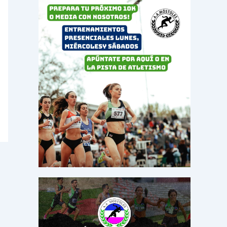
o
r
: