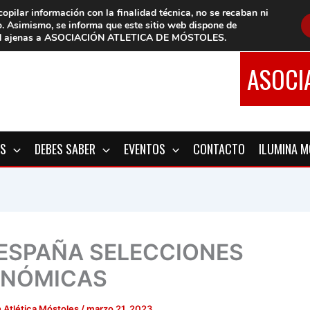
copilar información con la finalidad técnica, no se
recaban ni
o.
Asimismo, se informa que este sitio web dispone de
d
ajenas a ASOCIACIÓN ATLETICA DE MÓSTOLES
.
ASOCI
OS
DEBES SABER
EVENTOS
CONTACTO
ILUMINA 
 ESPAÑA SELECCIONES
NÓMICAS
 Atlética Móstoles
/
marzo 21, 2023