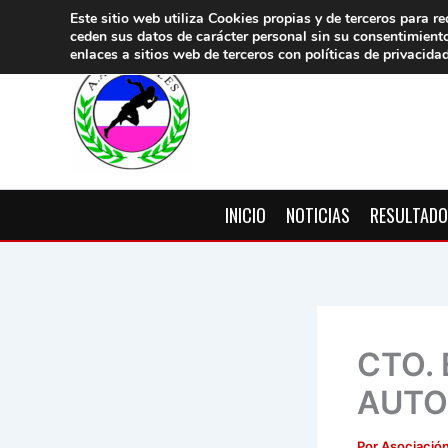
Ir
Este sitio web utiliza Cookies propias y de terceros para re
ceden sus datos de carácter pers
onal sin su consentimient
al
enlaces a sitios web de terceros con políticas de privacida
contenido
INICIO
NOTICIAS
RESULTAD
CTO.
AUTO
Por
Asociación