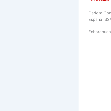
Carlota Gon
España SSAA
Enhorabuena