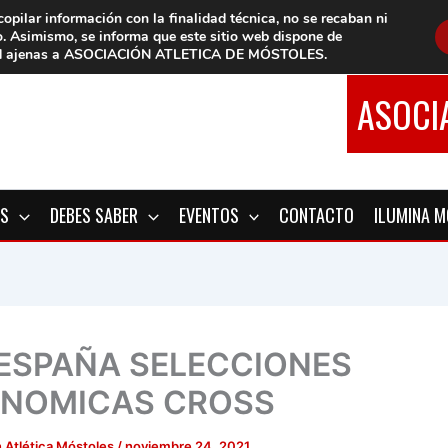
copilar información con la finalidad técnica, no se
recaban ni
o.
Asimismo, se informa que este sitio web dispone de
d
ajenas a ASOCIACIÓN ATLETICA DE MÓSTOLES
.
ASOCI
OS
DEBES SABER
EVENTOS
CONTACTO
ILUMINA 
 ESPAÑA SELECCIONES
NOMICAS CROSS
 Atlética Móstoles
/
noviembre 24, 2021