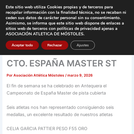
Ir
Este sitio web utiliza Cookies propias y de terceros para
al
recopilar información con la finalidad técnica, no se
recaban ni
contenido
ceden sus datos de carácter pers
onal sin su consentimiento.
Asimismo, se informa que este sitio web dispone de enlaces a
Main
sitios web de terceros con políticas de privacidad
ajenas a
ASOCIACIÓN ATLETICA DE MÓSTOLES
.
Men
Aceptar todo
Rechazar
Ajustes
CTO. ESPAÑA MASTER ST
Por
Asociación Atlética Móstoles
/
marzo 9, 2026
El fin de semana se ha celebrado en Antequera el
Campeonato de España Master de pista cubierta
Seis atletas nos han representado consiguiendo seis
medallas, un excelente resultado de nuestros atletas
CELIA GARCIA PATTIER PESO F55 ORO