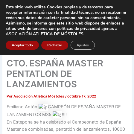
Ir
Este sitio web utiliza Cookies propias y de terceros para
al
recopilar información con la finalidad técnica, no se
recaban ni
contenido
ceden sus datos de carácter pers
onal sin su consentimiento.
Asimismo, se informa que este sitio web dispone de enlaces a
Main
sitios web de terceros con políticas de privacidad
ajenas a
ASOCIACIÓN ATLETICA DE MÓSTOLES
.
Men
Aceptar todo
Rechazar
Ajustes
CTO. ESPAÑA MASTER
PENTATLON DE
LANZAMIENTOS
Por
Asociación Atlética Móstoles
/
octubre 17, 2022
Emiliano Antón
CAMPEÓN DE ESPAÑA MASTER DE
LANZAMIENTOS M35
!!!!
En Estepona se ha celebrado el Campeonato de España
Master de combinadas, pentatlón de lanzamientos, 10000