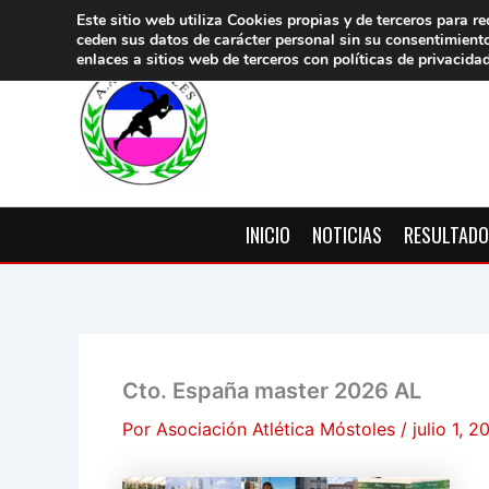
Ir
Este sitio web utiliza Cookies propias y de terceros para re
ceden sus datos de carácter pers
onal sin su consentimient
al
enlaces a sitios web de terceros con políticas de privacida
contenido
INICIO
NOTICIAS
RESULTAD
Cto. España master 2026 AL
Por
Asociación Atlética Móstoles
/
julio 1, 2