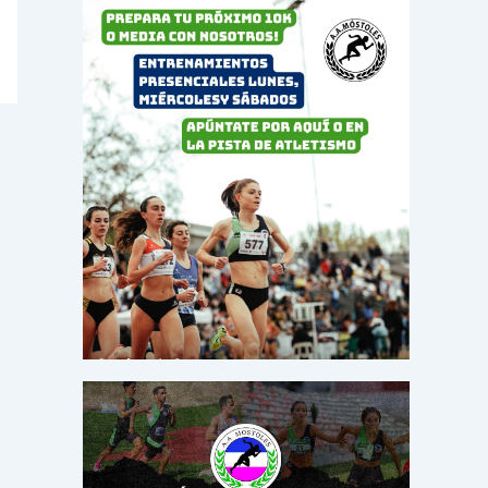
o
r
: