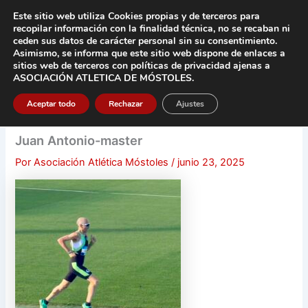
Ir
Este sitio web utiliza Cookies propias y de terceros para
al
recopilar información con la finalidad técnica, no se
recaban ni
contenido
ceden sus datos de carácter pers
onal sin su consentimiento.
Asimismo, se informa que este sitio web dispone de enlaces a
Main
sitios web de terceros con políticas de privacidad
ajenas a
ASOCIACIÓN ATLETICA DE MÓSTOLES
.
Men
Aceptar todo
Rechazar
Ajustes
Juan Antonio-master
Por
Asociación Atlética Móstoles
/
junio 23, 2025