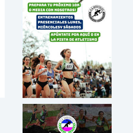
o
r
: