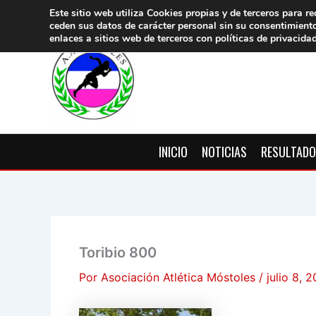
Ir
Este sitio web utiliza Cookies propias y de terceros para re
ceden sus datos de carácter pers
onal sin su consentimient
al
enlaces a sitios web de terceros con políticas de privacida
contenido
INICIO
NOTICIAS
RESULTAD
Toribio 800
Por
Asociación Atlética Móstoles
/
julio 8, 