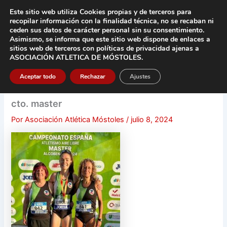
Ir
Este sitio web utiliza Cookies propias y de terceros para
al
recopilar información con la finalidad técnica, no se
recaban ni
contenido
ceden sus datos de carácter pers
onal sin su consentimiento.
Asimismo, se informa que este sitio web dispone de enlaces a
Main
sitios web de terceros con políticas de privacidad
ajenas a
ASOCIACIÓN ATLETICA DE MÓSTOLES
.
Men
Aceptar todo
Rechazar
Ajustes
cto. master
Por
Asociación Atlética Móstoles
/
julio 8, 2024