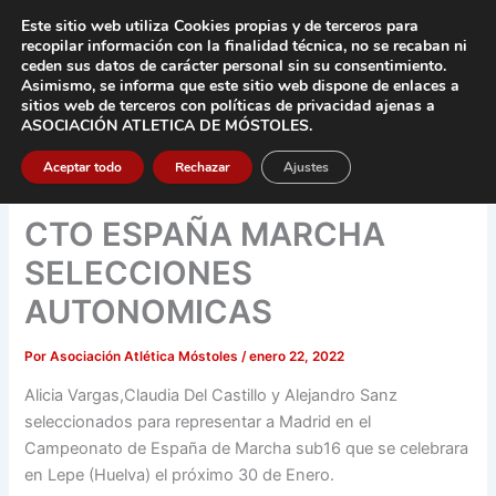
Ir
Este sitio web utiliza Cookies propias y de terceros para
al
recopilar información con la finalidad técnica, no se
recaban ni
contenido
ceden sus datos de carácter pers
onal sin su consentimiento.
Asimismo, se informa que este sitio web dispone de enlaces a
Main
sitios web de terceros con políticas de privacidad
ajenas a
ASOCIACIÓN ATLETICA DE MÓSTOLES
.
Men
Aceptar todo
Rechazar
Ajustes
CTO ESPAÑA MARCHA
SELECCIONES
AUTONOMICAS
Por
Asociación Atlética Móstoles
/
enero 22, 2022
Alicia Vargas,Claudia Del Castillo y Alejandro Sanz
seleccionados para representar a Madrid en el
Campeonato de España de Marcha sub16 que se celebrara
en Lepe (Huelva) el próximo 30 de Enero.