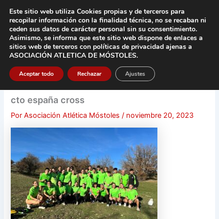
Ir
Este sitio web utiliza Cookies propias y de terceros para
al
recopilar información con la finalidad técnica, no se
recaban ni
contenido
ceden sus datos de carácter pers
onal sin su consentimiento.
Asimismo, se informa que este sitio web dispone de enlaces a
Main
sitios web de terceros con políticas de privacidad
ajenas a
ASOCIACIÓN ATLETICA DE MÓSTOLES
.
Men
Aceptar todo
Rechazar
Ajustes
cto españa cross
Por
Asociación Atlética Móstoles
/
noviembre 20, 2023